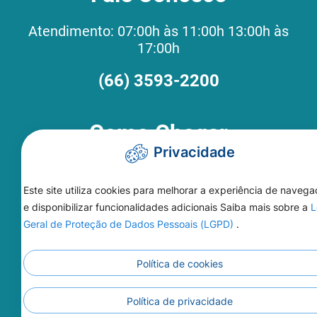
Atendimento: 07:00h às 11:00h 13:00h às
17:00h
(66) 3593-2200
Como Chegar
Privacidade
Prefeitura Municipal de Apiacás
Este site utiliza cookies para melhorar a experiência de naveg
Avenida Brasil, Nº 1059 - Bom
e disponibilizar funcionalidades adicionais Saiba mais sobre a
L
Jesus - Apiacás Mato Grosso CEP:
Geral de Proteção de Dados Pessoais (LGPD)
.
78595-000
Política de cookies
Política de privacidade