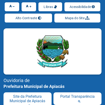
Ir
A
A
Libras
Acessibilidade
Alto Contraste
Mapa do Site
Ouvidoria de
Prefeitura Municipal de Apiacás
Site da Prefeitura
Portal Transparência
Municipal de Apiacás